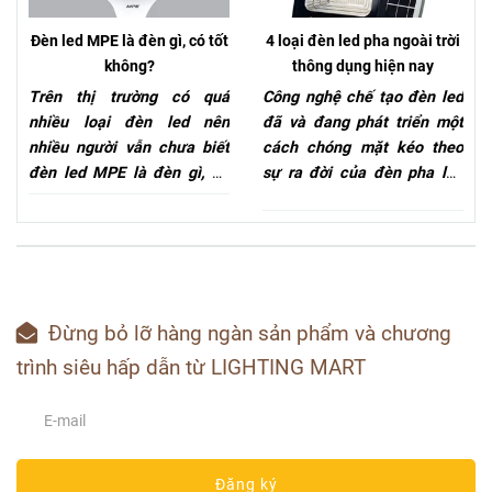
giá rẻ.
nay chúng ta hãy cùng tìm
hiểu về loại đèn led siêu sáng
Đèn led MPE là đèn gì, có tốt
4 loại đèn led pha ngoài trời
này xem nó có điều gì tân tiến
không?
thông dụng hiện nay
hơn các loại đèn cũ nhé.
Trên thị trường có quá
Công nghệ chế tạo đèn led
nhiều loại đèn led nên
đã và đang phát triển một
nhiều người vẫn chưa biết
cách chóng mặt kéo theo
đèn led MPE là đèn gì, nó
sự ra đời của đèn pha led
có thực sự tốt không? Bây
ngoài trời. Đây là một loại
giờ chúng tôi sẽ giới thiệu
đèn pha siêu sáng, có độ
cho bạn những đặc tính của
phủ sáng tốt nên nó đang
loại đèn này để giải đáp
rất “được lòng” người tiêu
cho bạn những băn khoăn
dùng. Vậy nên hôm nay
và thắc mắc trên nhé.
chúng tôi sẽ giới thiệu tới
Đừng bỏ lỡ hàng ngàn sản phẩm và chương
bạn các loại đèn led pha
trình siêu hấp dẫn từ LIGHTING MART
ngoài trời thông dụng hiện
nay.
Đăng ký