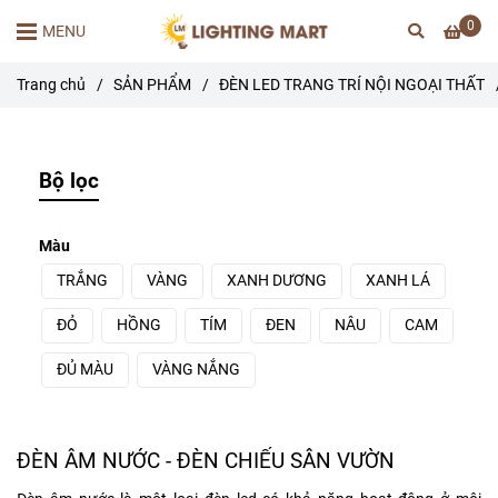
0
MENU
Trang chủ
/
SẢN PHẨM
/
ĐÈN LED TRANG TRÍ NỘI NGOẠI THẤT
Bộ lọc
Màu
TRẮNG
VÀNG
XANH DƯƠNG
XANH LÁ
ĐỎ
HỒNG
TÍM
ĐEN
NÂU
CAM
ĐỦ MÀU
VÀNG NẮNG
ĐÈN ÂM NƯỚC - ĐÈN CHIẾU SÂN VƯỜN