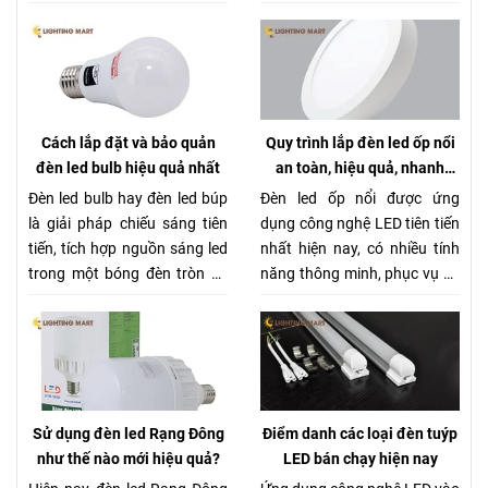
sở hữu loại bóng này. Hôm
tính năng ưu việt hơn
nay chúng tôi sẽ chia sẻ cho
so với các đèn pha
bạn một số bí kíp mua sản
thông thường trước
phẩm này giá rẻ nhưng vẫn
đây.
chất lượng nhé.
Cách lắp đặt và bảo quản
Quy trình lắp đèn led ốp nổi
đèn led bulb hiệu quả nhất
an toàn, hiệu quả, nhanh
chóng
Đèn led bulb hay đèn led búp
Đèn led ốp nổi được ứng
là giải pháp chiếu sáng tiên
dụng công nghệ LED tiên tiến
tiến, tích hợp nguồn sáng led
nhất hiện nay, có nhiều tính
trong một bóng đèn tròn để
năng thông minh, phục vụ và
thay thế đèn sợi đốt truyền
làm hài lòng hàng triệu người
thống, tạo không gian ấm áp,
tiêu dùng trong thời gian
thoải mái cho ngôi nhà bạn.
qua.
Sử dụng đèn led Rạng Đông
Điểm danh các loại đèn tuýp
như thế nào mới hiệu quả?
LED bán chạy hiện nay