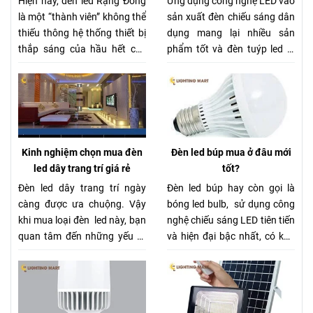
Hiện nay, đèn led Rạng Đông
Ứng dụng công nghệ LED vào
là một “thành viên” không thể
sản xuất đèn chiếu sáng dân
thiếu thông hệ thống thiết bị
dụng mang lại nhiều sản
thắp sáng của hầu hết các
phẩm tốt và đèn tuýp led là
gia đình cũng như các công
một trong những thiết bị nổi
ty, xí nghiệp. Tuy nhiên không
bật. Ngày càng có nhiều các
phải ai cũng hiểu rõ về loại
công trình sử dụng chúng
đèn này. Vậy hôm nay chúng
thay vì đèn huỳnh quang.
tôi sẽ mách nhỏ cho bạn một
Hiện nay có nhiều nhà cung
vài tip nhỏ để sử dụng thiết bị
cấp sản phẩm này với đầy đủ
Kinh nghiệm chọn mua đèn
Đèn led búp mua ở đâu mới
này hiệu quả nhất nhé.
mẫu mã đáp ứng các tiêu
led dây trang trí giá rẻ
tốt?
chuẩn đèn tuýp truyền thống.
Đèn led dây trang trí ngày
Đèn led búp hay còn gọi là
càng được ưa chuộng. Vậy
bóng led bulb, sử dụng công
khi mua loại đèn led này, bạn
nghệ chiếu sáng LED tiên tiến
quan tâm đến những yếu tố
và hiện đại bậc nhất, có khả
gì? Chất lượng, kiểu dáng hay
năng chiếu sáng “một trời
giá cả sản phẩm? Hôm nay
một vực” so với các loại bóng
chúng tôi sẽ giới thiệu cho
đèn sợi đốt ngày xưa dù thiết
bạn nơi loại đèn trang trí này
kế bên ngoài khá giống. Hôm