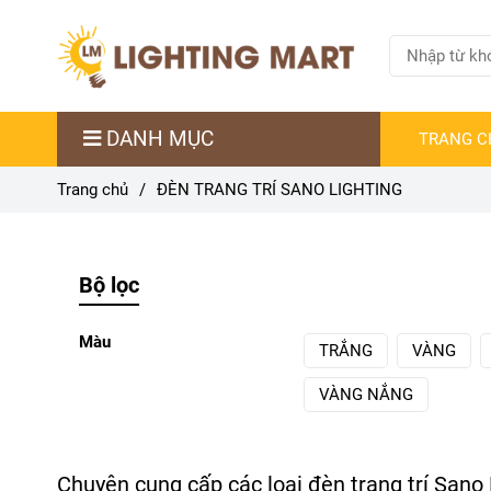
DANH MỤC
TRANG C
Trang chủ
/
ĐÈN TRANG TRÍ SANO LIGHTING
Bộ lọc
Màu
TRẮNG
VÀNG
VÀNG NẮNG
Chuyên cung cấp các loại đèn trang trí Sano 