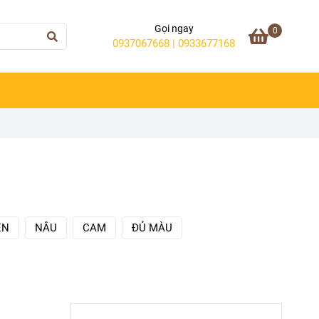
Gọi ngay
0
0937067668 | 0933677168
EN
NÂU
CAM
ĐỦ MÀU