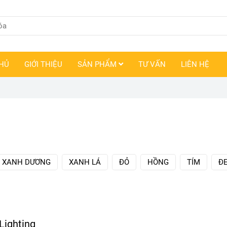
HỦ
GIỚI THIỆU
SẢN PHẨM
TƯ VẤN
LIÊN HỆ
XANH DƯƠNG
XANH LÁ
ĐỎ
HỒNG
TÍM
Đ
Lighting