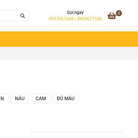
Gọi ngay
0
0937067668 | 0933677168
EN
NÂU
CAM
ĐỦ MÀU