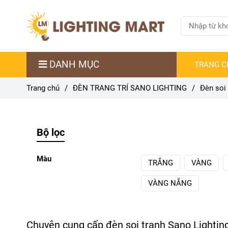
DANH MỤC
TRANG C
Trang chủ
/
ĐÈN TRANG TRÍ SANO LIGHTING
/
Đèn soi 
Bộ lọc
Màu
TRẮNG
VÀNG
VÀNG NẮNG
Chuyên cung cấp đèn soi tranh Sano Lightin