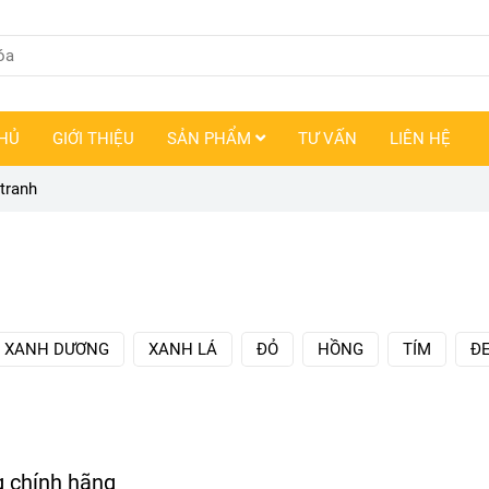
HỦ
GIỚI THIỆU
SẢN PHẨM
TƯ VẤN
LIÊN HỆ
tranh
XANH DƯƠNG
XANH LÁ
ĐỎ
HỒNG
TÍM
Đ
g chính hãng