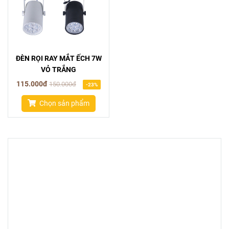
ĐÈN RỌI RAY MẮT ẾCH 7W
VỎ TRẮNG
115.000đ
150.000đ
-23%
Chọn sản phẩm