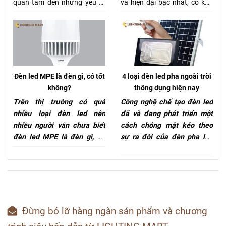
quan tâm đến những yếu tố
và hiện đại bậc nhất, có khả
gì? Chất lượng, kiểu dáng hay
năng chiếu sáng “một trời
giá cả sản phẩm? Hôm nay
một vực” so với các loại bóng
chúng tôi sẽ giới thiệu cho
đèn sợi đốt ngày xưa dù thiết
bạn nơi loại đèn trang trí này
kế bên ngoài khá giống. Hôm
giá rẻ.
nay chúng ta hãy cùng tìm
hiểu về loại đèn led siêu sáng
Đèn led MPE là đèn gì, có tốt
4 loại đèn led pha ngoài trời
này xem nó có điều gì tân tiến
không?
thông dụng hiện nay
hơn các loại đèn cũ nhé.
Trên thị trường có quá
Công nghệ chế tạo đèn led
nhiều loại đèn led nên
đã và đang phát triển một
nhiều người vẫn chưa biết
cách chóng mặt kéo theo
đèn led MPE là đèn gì, nó
sự ra đời của đèn pha led
có thực sự tốt không? Bây
ngoài trời. Đây là một loại
giờ chúng tôi sẽ giới thiệu
đèn pha siêu sáng, có độ
cho bạn những đặc tính của
phủ sáng tốt nên nó đang
loại đèn này để giải đáp
rất “được lòng” người tiêu
cho bạn những băn khoăn
dùng. Vậy nên hôm nay
và thắc mắc trên nhé.
chúng tôi sẽ giới thiệu tới
Đừng bỏ lỡ hàng ngàn sản phẩm và chương
bạn các loại đèn led pha