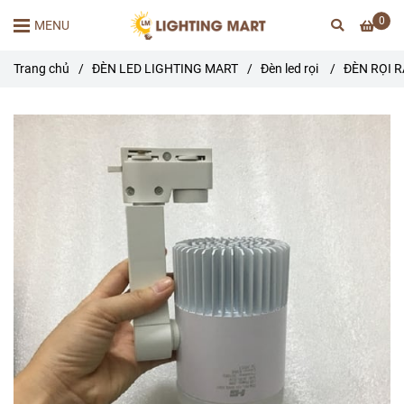
0
MENU
Trang chủ
/
ĐÈN LED LIGHTING MART
/
Đèn led rọi
/
ĐÈN RỌI 