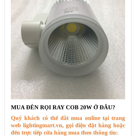
MUA
ĐÈN RỌI RAY COB 20W
Ở ĐÂU?
Quý khách có thể đăt mua online tại trang
web lightingmart.vn, gọi điện đặt hàng hoặc
đến trực tiếp cửa hàng mua theo thông tin: