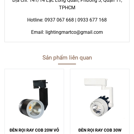
Địa chỉ: 141/14 Lạc Long Quân, Phường 3, Quận 11,
TPHCM
Hotline: 0937 067 668 |
0933 677 168
Email:
lightingmartco@gmail.com
Sản phẩm liên quan
ĐÈN RỌI RAY COB 20W VỎ
ĐÈN RỌI RAY COB 30W