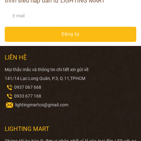
trình siêu hấp dẫn từ LIGHTING MART
ngoài trời thông dụng hiện
nay.
Đăng ký
LIÊN HỆ
Mọi thắc mắc và thông tin chi tiết xin gửi về
141/14 Lạc Long Quân, P.3, Q.11,TPHCM
0937 067 668
0933 677 168
lightingmartco@gmail.com
LIGHTING MART