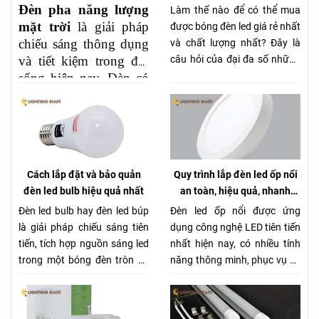
Đèn pha năng lượng
Làm thế nào để có thể mua
mặt trời
là giải pháp
được bóng đèn led giá rẻ nhất
chiếu sáng thông dụng
và chất lượng nhất? Đây là
và tiết kiệm trong đời
câu hỏi của đại đa số những
khách hàng đang có nhu cầu
sống hiện nay. Đèn có
sở hữu loại bóng này. Hôm
tính năng ưu việt hơn
nay chúng tôi sẽ chia sẻ cho
so với các đèn pha
bạn một số bí kíp mua sản
thông thường trước
phẩm này giá rẻ nhưng vẫn
đây.
chất lượng nhé.
Cách lắp đặt và bảo quản
Quy trình lắp đèn led ốp nổi
đèn led bulb hiệu quả nhất
an toàn, hiệu quả, nhanh
chóng
Đèn led bulb hay đèn led búp
Đèn led ốp nổi được ứng
là giải pháp chiếu sáng tiên
dụng công nghệ LED tiên tiến
tiến, tích hợp nguồn sáng led
nhất hiện nay, có nhiều tính
trong một bóng đèn tròn để
năng thông minh, phục vụ và
thay thế đèn sợi đốt truyền
làm hài lòng hàng triệu người
thống, tạo không gian ấm áp,
tiêu dùng trong thời gian
thoải mái cho ngôi nhà bạn.
qua.