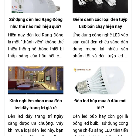
Sử dụng đèn led Rạng Đông
Điểm danh các loại đèn tuýp
như thế nào mới hiệu quả?
LED bán chạy hiện nay
Hiện nay, đèn led Rạng Đông
Ứng dụng công nghệ LED vào
là một “thành viên” không thể
sản xuất đèn chiếu sáng dân
thiếu thông hệ thống thiết bị
dụng mang lại nhiều sản
thắp sáng của hầu hết các
phẩm tốt và đèn tuýp led là
gia đình cũng như các công
một trong những thiết bị nổi
ty, xí nghiệp. Tuy nhiên không
bật. Ngày càng có nhiều các
phải ai cũng hiểu rõ về loại
công trình sử dụng chúng
đèn này. Vậy hôm nay chúng
thay vì đèn huỳnh quang.
tôi sẽ mách nhỏ cho bạn một
Hiện nay có nhiều nhà cung
vài tip nhỏ để sử dụng thiết bị
cấp sản phẩm này với đầy đủ
Kinh nghiệm chọn mua đèn
Đèn led búp mua ở đâu mới
này hiệu quả nhất nhé.
mẫu mã đáp ứng các tiêu
led dây trang trí giá rẻ
tốt?
chuẩn đèn tuýp truyền thống.
Đèn led dây trang trí ngày
Đèn led búp hay còn gọi là
càng được ưa chuộng. Vậy
bóng led bulb, sử dụng công
khi mua loại đèn led này, bạn
nghệ chiếu sáng LED tiên tiến