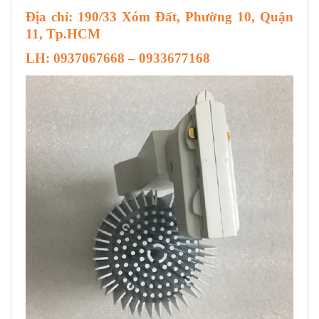
Địa chỉ: 190/33 Xóm Đất, Phường 10, Quận
11, Tp.HCM
LH: 0937067668 – 0933677168