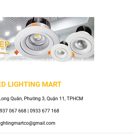
ED LIGHTING MART
 Long Quân, Phường 3, Quận 11, TPHCM
0937 067 668 |
0933 677 168
lightingmartco@gmail.com