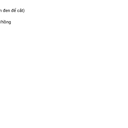
m đen để cắt)
ỏ/hồng