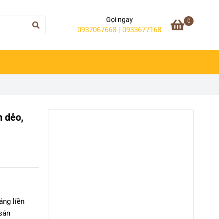
Gọi ngay
0
0937067668 | 0933677168
 dẻo,
ng liền
sản